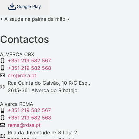
Google Play
• A saude na palma da mão •
Contactos
ALVERCA CRX
+351 219 582 567
+351 219 582 568
crx@rdsa.pt
Rua Quinta do Galvão, 10 R/C Esq.,
2615-361 Alverca do Ribatejo
Alverca REMA
+351 219 582 567
+351 219 582 568
rema@rdsa.pt
Rua da Juventude nº 3 Loja 2,