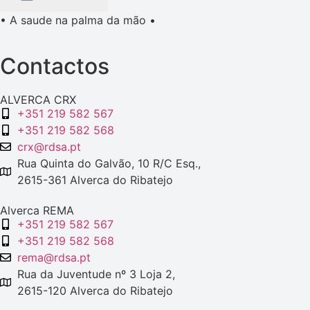
• A saude na palma da mão •
Contactos
ALVERCA CRX
+351 219 582 567
+351 219 582 568
crx@rdsa.pt
Rua Quinta do Galvão, 10 R/C Esq.,
2615-361 Alverca do Ribatejo
Alverca REMA
+351 219 582 567
+351 219 582 568
rema@rdsa.pt
Rua da Juventude nº 3 Loja 2,
2615-120 Alverca do Ribatejo