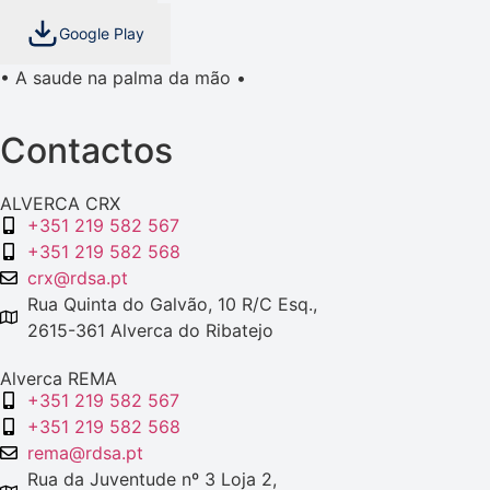
Google Play
• A saude na palma da mão •
Contactos
ALVERCA CRX
+351 219 582 567
+351 219 582 568
crx@rdsa.pt
Rua Quinta do Galvão, 10 R/C Esq.,
2615-361 Alverca do Ribatejo
Alverca REMA
+351 219 582 567
+351 219 582 568
rema@rdsa.pt
Rua da Juventude nº 3 Loja 2,