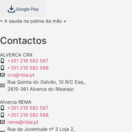
Google Play
• A saude na palma da mão •
Contactos
ALVERCA CRX
+351 219 582 567
+351 219 582 568
crx@rdsa.pt
Rua Quinta do Galvão, 10 R/C Esq.,
2615-361 Alverca do Ribatejo
Alverca REMA
+351 219 582 567
+351 219 582 568
rema@rdsa.pt
Rua da Juventude nº 3 Loja 2,