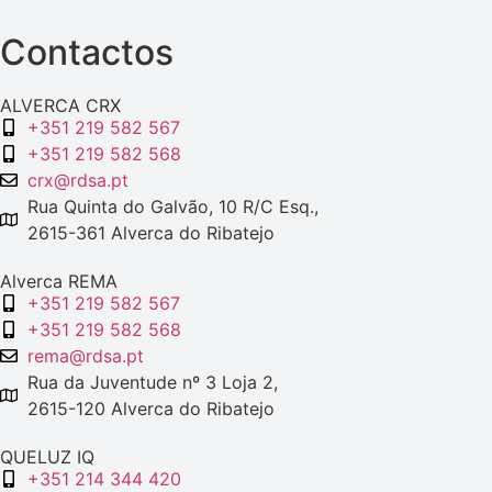
Contactos
ALVERCA CRX
+351 219 582 567
+351 219 582 568
crx@rdsa.pt
Rua Quinta do Galvão, 10 R/C Esq.,
2615-361 Alverca do Ribatejo
Alverca REMA
+351 219 582 567
+351 219 582 568
rema@rdsa.pt
Rua da Juventude nº 3 Loja 2,
2615-120 Alverca do Ribatejo
QUELUZ IQ
+351 214 344 420