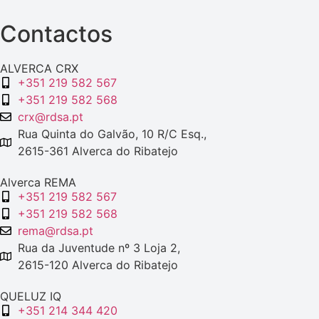
Contactos
ALVERCA CRX
+351 219 582 567
+351 219 582 568
crx@rdsa.pt
Rua Quinta do Galvão, 10 R/C Esq.,
2615-361 Alverca do Ribatejo
Alverca REMA
+351 219 582 567
+351 219 582 568
rema@rdsa.pt
Rua da Juventude nº 3 Loja 2,
2615-120 Alverca do Ribatejo
QUELUZ IQ
+351 214 344 420