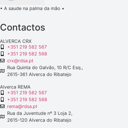
• A saude na palma da mão •
Contactos
ALVERCA CRX
+351 219 582 567
+351 219 582 568
crx@rdsa.pt
Rua Quinta do Galvão, 10 R/C Esq.,
2615-361 Alverca do Ribatejo
Alverca REMA
+351 219 582 567
+351 219 582 568
rema@rdsa.pt
Rua da Juventude nº 3 Loja 2,
2615-120 Alverca do Ribatejo