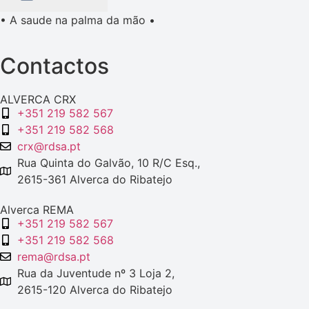
• A saude na palma da mão •
Contactos
ALVERCA CRX
+351 219 582 567
+351 219 582 568
crx@rdsa.pt
Rua Quinta do Galvão, 10 R/C Esq.,
2615-361 Alverca do Ribatejo
Alverca REMA
+351 219 582 567
+351 219 582 568
rema@rdsa.pt
Rua da Juventude nº 3 Loja 2,
2615-120 Alverca do Ribatejo