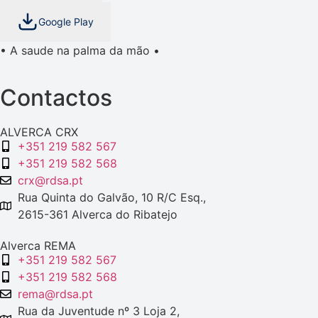
Google Play
• A saude na palma da mão •
Contactos
ALVERCA CRX
+351 219 582 567
+351 219 582 568
crx@rdsa.pt
Rua Quinta do Galvão, 10 R/C Esq.,
2615-361 Alverca do Ribatejo
Alverca REMA
+351 219 582 567
+351 219 582 568
rema@rdsa.pt
Rua da Juventude nº 3 Loja 2,