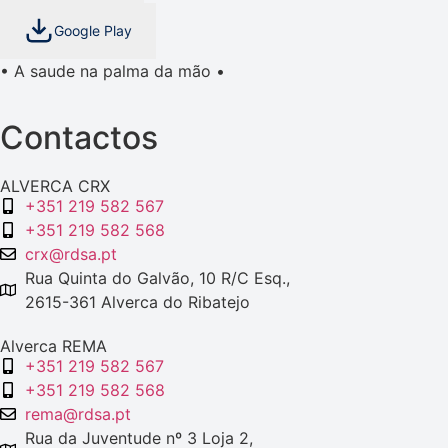
Google Play
• A saude na palma da mão •
Contactos
ALVERCA CRX
+351 219 582 567
+351 219 582 568
crx@rdsa.pt
Rua Quinta do Galvão, 10 R/C Esq.,
2615-361 Alverca do Ribatejo
Alverca REMA
+351 219 582 567
+351 219 582 568
rema@rdsa.pt
Rua da Juventude nº 3 Loja 2,