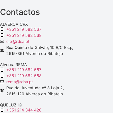
Contactos
ALVERCA CRX
+351 219 582 567
+351 219 582 568
crx@rdsa.pt
Rua Quinta do Galvão, 10 R/C Esq.,
2615-361 Alverca do Ribatejo
Alverca REMA
+351 219 582 567
+351 219 582 568
rema@rdsa.pt
Rua da Juventude nº 3 Loja 2,
2615-120 Alverca do Ribatejo
QUELUZ IQ
+351 214 344 420