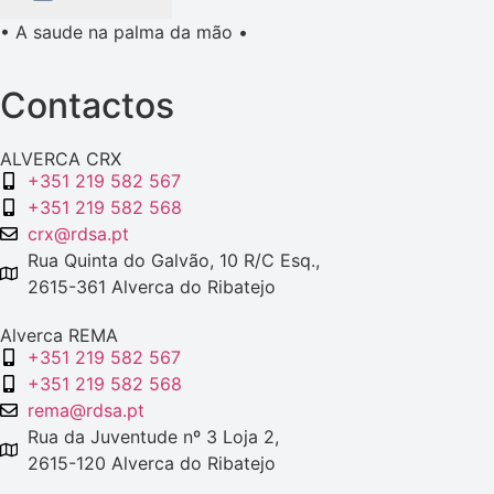
• A saude na palma da mão •
Contactos
ALVERCA CRX
+351 219 582 567
+351 219 582 568
crx@rdsa.pt
Rua Quinta do Galvão, 10 R/C Esq.,
2615-361 Alverca do Ribatejo
Alverca REMA
+351 219 582 567
+351 219 582 568
rema@rdsa.pt
Rua da Juventude nº 3 Loja 2,
2615-120 Alverca do Ribatejo