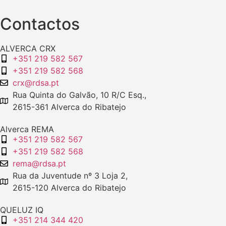
Contactos
ALVERCA CRX
+351 219 582 567
+351 219 582 568
crx@rdsa.pt
Rua Quinta do Galvão, 10 R/C Esq.,
2615-361 Alverca do Ribatejo
Alverca REMA
+351 219 582 567
+351 219 582 568
rema@rdsa.pt
Rua da Juventude nº 3 Loja 2,
2615-120 Alverca do Ribatejo
QUELUZ IQ
+351 214 344 420