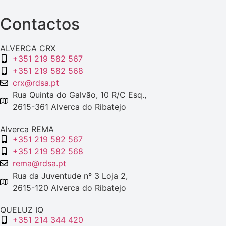
Contactos
ALVERCA CRX
+351 219 582 567
+351 219 582 568
crx@rdsa.pt
Rua Quinta do Galvão, 10 R/C Esq.,
2615-361 Alverca do Ribatejo
Alverca REMA
+351 219 582 567
+351 219 582 568
rema@rdsa.pt
Rua da Juventude nº 3 Loja 2,
2615-120 Alverca do Ribatejo
QUELUZ IQ
+351 214 344 420