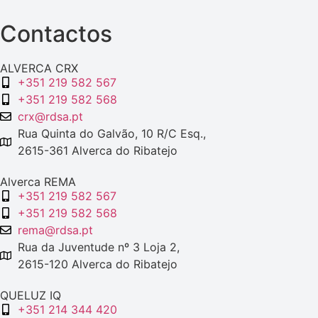
Contactos
ALVERCA CRX
+351 219 582 567
+351 219 582 568
crx@rdsa.pt
Rua Quinta do Galvão, 10 R/C Esq.,
2615-361 Alverca do Ribatejo
Alverca REMA
+351 219 582 567
+351 219 582 568
rema@rdsa.pt
Rua da Juventude nº 3 Loja 2,
2615-120 Alverca do Ribatejo
QUELUZ IQ
+351 214 344 420