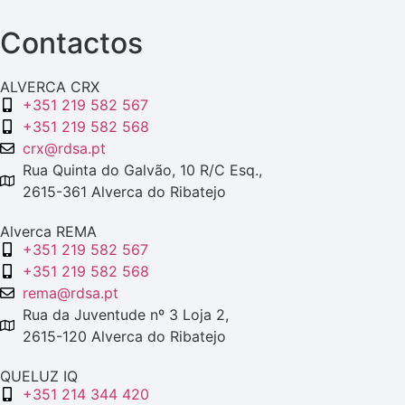
Contactos
ALVERCA CRX
+351 219 582 567
+351 219 582 568
crx@rdsa.pt
Rua Quinta do Galvão, 10 R/C Esq.,
2615-361 Alverca do Ribatejo
Alverca REMA
+351 219 582 567
+351 219 582 568
rema@rdsa.pt
Rua da Juventude nº 3 Loja 2,
2615-120 Alverca do Ribatejo
QUELUZ IQ
+351 214 344 420