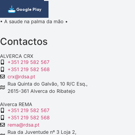
Google Play
• A saude na palma da mão •
Contactos
ALVERCA CRX
+351 219 582 567
+351 219 582 568
crx@rdsa.pt
Rua Quinta do Galvão, 10 R/C Esq.,
2615-361 Alverca do Ribatejo
Alverca REMA
+351 219 582 567
+351 219 582 568
rema@rdsa.pt
Rua da Juventude nº 3 Loja 2,