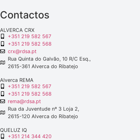
Contactos
ALVERCA CRX
+351 219 582 567
+351 219 582 568
crx@rdsa.pt
Rua Quinta do Galvão, 10 R/C Esq.,
2615-361 Alverca do Ribatejo
Alverca REMA
+351 219 582 567
+351 219 582 568
rema@rdsa.pt
Rua da Juventude nº 3 Loja 2,
2615-120 Alverca do Ribatejo
QUELUZ IQ
+351 214 344 420