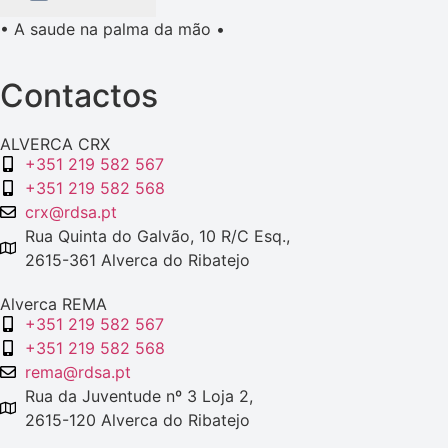
• A saude na palma da mão •
Contactos
ALVERCA CRX
+351 219 582 567
+351 219 582 568
crx@rdsa.pt
Rua Quinta do Galvão, 10 R/C Esq.,
2615-361 Alverca do Ribatejo
Alverca REMA
+351 219 582 567
+351 219 582 568
rema@rdsa.pt
Rua da Juventude nº 3 Loja 2,
2615-120 Alverca do Ribatejo