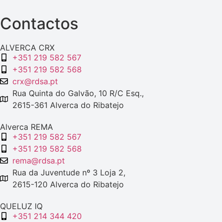
Contactos
ALVERCA CRX
+351 219 582 567
+351 219 582 568
crx@rdsa.pt
Rua Quinta do Galvão, 10 R/C Esq.,
2615-361 Alverca do Ribatejo
Alverca REMA
+351 219 582 567
+351 219 582 568
rema@rdsa.pt
Rua da Juventude nº 3 Loja 2,
2615-120 Alverca do Ribatejo
QUELUZ IQ
+351 214 344 420